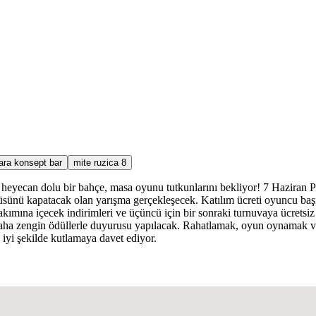
ara konsept bar
mite ruzica 8
 heyecan dolu bir bahçe, masa oyunu tutkunlarını bekliyor! 7 Haziran 
sünü kapatacak olan yarışma gerçekleşecek. Katılım ücreti oyuncu başı 
in takımına içecek indirimleri ve üçüncü için bir sonraki turnuvaya ücrets
daha zengin ödüllerle duyurusu yapılacak. Rahatlamak, oyun oynamak ve 
 iyi şekilde kutlamaya davet ediyor.