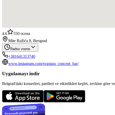
4.6
550
ocena
Mite Ružića 8, Beograd
Radno vreme
+381641313740
www.instagram.com/svastara_concept_bar/
Uygulamayı indir
Belgrad'daki konserleri, partileri ve etkinlikleri keşfet, zevkine göre v