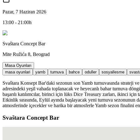
Pazar, 7 Haziran 2026
13:00 - 21:00h
Svaštara Concept Bar
Mite Ružića 8, Beograd
Masa Oyunları
masa oyunlari
yamb
turnuva
bahce
oduller
sosyallesme
svast
Svaštara Konsept Bar'daki sezonun son Yamb turnuvasında strateji ve
adresindeki yeşil vahada toplanacak ve heyecanlı bahar turnuva döngü
başarılı katılımcılar, birinci için lüks Dice Treasury zarları, ikinci iç
Etkinlik sırasında, Eylül ayında başlayacak yeni turnuva sezonunun 
atmosferinde içecekler ve harika bir atmosferle Yamb sezon finalini en
Svaštara Concept Bar