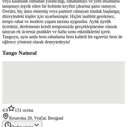
veya kalabalık olmadan yaratıcılığı, rahatlamayı ve yeni insanlarla
tanışmayı teşvik eden bir hobinin keyfini çıkarma şansı sunuyor.
Dersler, hiç dans etmemiş veya partneri olmayan mutlak başlangıç
düzeyindeki kişiler için uyarlanmıştır. Hiçbir taahhüt gerekmez,
tempo rahat ve modern yaşam tarzına uygundur. Aylık üyelik
ücretiniz, ilerlemenin kendi temponuzda gerçekleşmesine olanak
tanıyan ek ücretsiz pratikler ve hafta sonu etkinliklerini içerir.
Tangoyu, aynı anda hem rahatlama hem kaliteli bir egzersiz hem de
eğlence yöntemi olarak deneyimleyin!
Tango Natural
4.9
131
ocena
Resavska 28, Vračar, Beograd