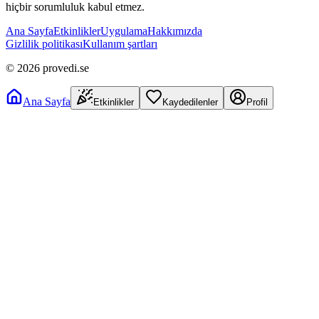
hiçbir sorumluluk kabul etmez.
Ana Sayfa
Etkinlikler
Uygulama
Hakkımızda
Gizlilik politikası
Kullanım şartları
©
2026
provedi.se
Ana Sayfa
Etkinlikler
Kaydedilenler
Profil