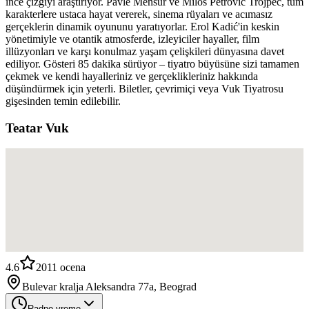
ince çizgiyi araştırıyor. Pavle Mensur ve Miloš Petrović Trojpec, tüm
karakterlere ustaca hayat vererek, sinema rüyaları ve acımasız
gerçeklerin dinamik oyununu yaratıyorlar. Erol Kadić'in keskin
yönetimiyle ve otantik atmosferde, izleyiciler hayaller, film
illüzyonları ve karşı konulmaz yaşam çelişkileri dünyasına davet
ediliyor. Gösteri 85 dakika sürüyor – tiyatro büyüsüne sizi tamamen
çekmek ve kendi hayalleriniz ve gerçeklikleriniz hakkında
düşündürmek için yeterli. Biletler, çevrimiçi veya Vuk Tiyatrosu
gişesinden temin edilebilir.
Teatar Vuk
4.6
2011
ocena
Bulevar kralja Aleksandra 77a, Beograd
Radno vreme