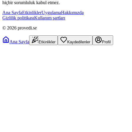
hiçbir sorumluluk kabul etmez.
Ana Sayfa
Etkinlikler
Uygulama
Hakkımızda
Gizlilik politikası
Kullanım şartları
©
2026
provedi.se
Ana Sayfa
Etkinlikler
Kaydedilenler
Profil