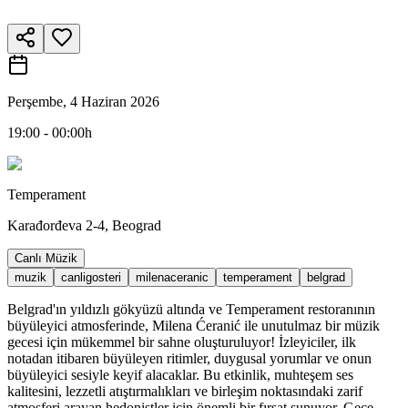
Perşembe, 4 Haziran 2026
19:00 - 00:00h
Temperament
Karađorđeva 2-4, Beograd
Canlı Müzik
muzik
canligosteri
milenaceranic
temperament
belgrad
Belgrad'ın yıldızlı gökyüzü altında ve Temperament restoranının
büyüleyici atmosferinde, Milena Ćeranić ile unutulmaz bir müzik
gecesi için mükemmel bir sahne oluşturuluyor! İzleyiciler, ilk
notadan itibaren büyüleyen ritimler, duygusal yorumlar ve onun
büyüleyici sesiyle keyif alacaklar. Bu etkinlik, muhteşem ses
kalitesini, lezzetli atıştırmalıkları ve birleşim noktasındaki zarif
atmosferi arayan hedonistler için önemli bir fırsat sunuyor. Gece,