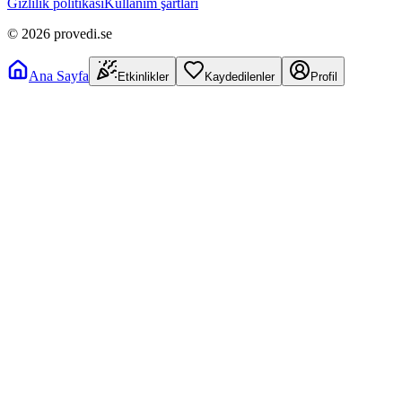
Gizlilik politikası
Kullanım şartları
©
2026
provedi.se
Ana Sayfa
Etkinlikler
Kaydedilenler
Profil