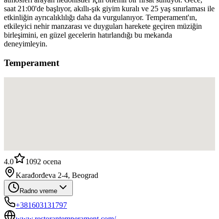
saat 21:00'de başlıyor, akıllı-şık giyim kuralı ve 25 yaş sınırlaması ile
etkinliğin ayrıcalıklılığı daha da vurgulanıyor. Temperament'ın,
etkileyici nehir manzarası ve duyguları harekete geçiren müziğin
birleşimini, en güzel gecelerin hatırlandığı bu mekanda
deneyimleyin.
Temperament
4.0
1092
ocena
Karađorđeva 2-4, Beograd
Radno vreme
+381603131797
www.restorantemperament.com/