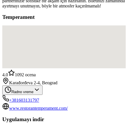
partnerinizle sofistike bir akşam için hazırlanın. Biletinizi zamanında
ayırtmayı unutmayın, böyle bir atmosfer kaçırılmamalı!
Temperament
4.0
1092
ocena
Karađorđeva 2-4, Beograd
Radno vreme
+381603131797
www.restorantemperament.com/
Uygulamayı indir