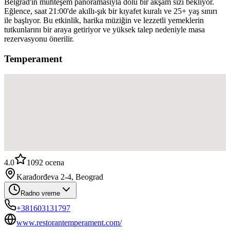
Belgrad'ın muhteşem panoramasıyla dolu bir akşam sizi bekliyor.
Eğlence, saat 21:00'de akıllı-şık bir kıyafet kuralı ve 25+ yaş sınırı
ile başlıyor. Bu etkinlik, harika müziğin ve lezzetli yemeklerin
tutkunlarını bir araya getiriyor ve yüksek talep nedeniyle masa
rezervasyonu önerilir.
Temperament
4.0
1092
ocena
Karađorđeva 2-4, Beograd
Radno vreme
+381603131797
www.restorantemperament.com/