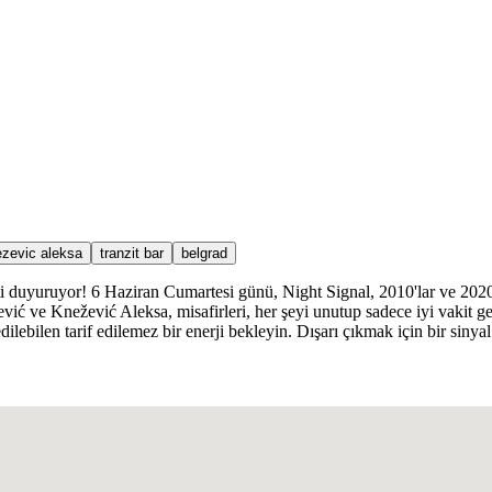
zevic aleksa
tranzit bar
belgrad
ti duyuruyor! 6 Haziran Cumartesi günü, Night Signal, 2010'lar ve 2020'l
ević ve Knežević Aleksa, misafirleri, her şeyi unutup sadece iyi vakit 
lebilen tarif edilemez bir enerji bekleyin. Dışarı çıkmak için bir sinyal 