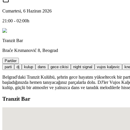
Cumartesi, 6 Haziran 2026
21:00 - 02:00h
Tranzit Bar
Braće Krsmanović 8, Beograd
Partiler
parti
dj
kulup
dans
gece cikisi
night signal
vujos kaljevic
kne
Belgrad'daki Tranzit Kulübü, şehrin gece hayatını yükseltecek bir par
başladığınızda hemen tanıyacağınız parçalarla dolu. DJ'ler Vujos Kalj
kulüp, güçlü bir atmosfer ve yalnızca dans ve tanıdık melodilerle hissedi
Tranzit Bar