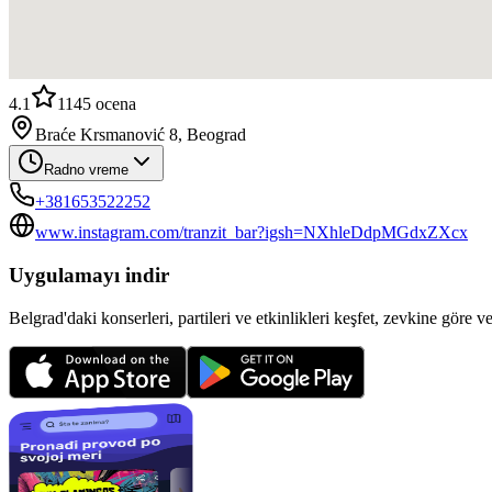
4.1
1145
ocena
Braće Krsmanović 8, Beograd
Radno vreme
+381653522252
www.instagram.com/tranzit_bar?igsh=NXhleDdpMGdxZXcx
Uygulamayı indir
Belgrad'daki konserleri, partileri ve etkinlikleri keşfet, zevkine göre v