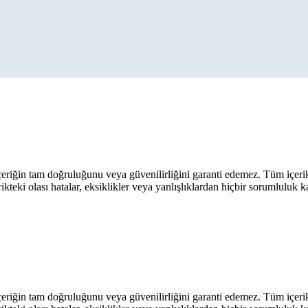
eriğin tam doğruluğunu veya güvenilirliğini garanti edemez. Tüm içerik ar
rikteki olası hatalar, eksiklikler veya yanlışlıklardan hiçbir sorumluluk 
eriğin tam doğruluğunu veya güvenilirliğini garanti edemez. Tüm içerik ar