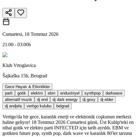
Cumartesi, 18 Temmuz 2026
21:00 - 03:00h
Klub Vrtoglavica
Šajkaška 15b, Beograd
Gece Hayatı & Etkinlikler
parti
gotik
elektro
ebm
endustriyel
synthpop
darkwave
alternatif muzik
dj end
dj dark energy
dj goxy
dj elder
dj andjela
vertigo kulubu
belgrad
Vertigo'da bir gece, karanlık enerji ve elektronik coşkunun merkezi
haline geliyor! 18 Temmuz 2026 Cumartesi günü, Üst Kulüp'teki en
nihai gotik ve elektro parti INFECTED için tarih ayrıldı. EBM ve
gotikten future pop, synth pop, dark wave ve karanlık 80'ler tarzına