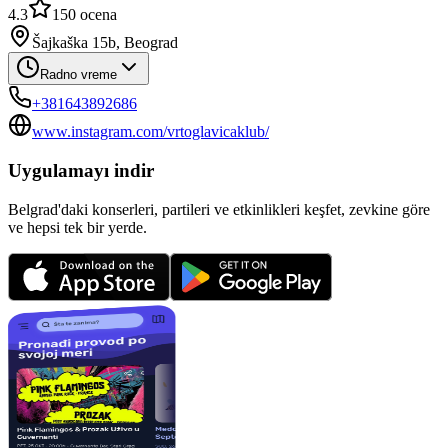
4.3
150
ocena
Šajkaška 15b, Beograd
Radno vreme
+381643892686
www.instagram.com/vrtoglavicaklub/
Uygulamayı indir
Belgrad'daki konserleri, partileri ve etkinlikleri keşfet, zevkine göre
ve hepsi tek bir yerde.