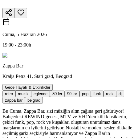
Cuma, 5 Haziran 2026
19:00 - 23:00h
Zappa Bar
Kralja Petra 41, Stari grad, Beograd
Gece Hayatı & Etkinlikler
retro
muzik
eglence
80 ler
90 lar
pop
funk
rock
dj
zappa bar
belgrad
Bu Cuma, Zappa Bar, sizi müziğin altın çağına geri götürüyor!
Bahçedeki REWIND gecesi, MTV ve VH1'den kült klasiklerin,
çekici funk, pop, rock ve kuşakları oluşturan unutulmaz dans
marşlarının en iyilerini getiriyor. Nostalji ve modern sesler, dikkatle
seçilmiş şarkı seçkisiyle harmanlanıyor ve Zappa Bar'ın