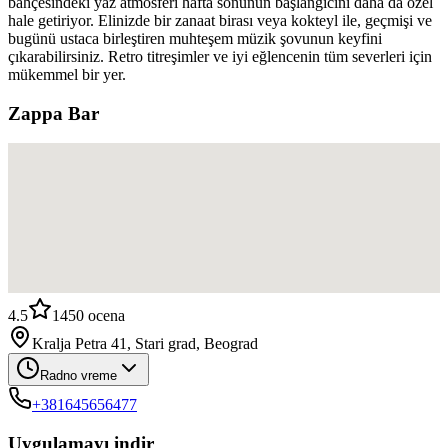
bahçesindeki yaz atmosferi hafta sonunun başlangıcını daha da özel
hale getiriyor. Elinizde bir zanaat birası veya kokteyl ile, geçmişi ve
bugünü ustaca birleştiren muhteşem müzik şovunun keyfini
çıkarabilirsiniz. Retro titreşimler ve iyi eğlencenin tüm severleri için
mükemmel bir yer.
Zappa Bar
4.5
1450
ocena
Kralja Petra 41, Stari grad, Beograd
Radno vreme
+381645656477
Uygulamayı indir