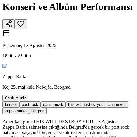
Konseri ve Albüm Performansı
Perşembe, 13 Ağustos 2026
18:00 - 23:00h
Zappa Barka
Kej 25. maj kula Nebojša, Beograd
Canlı Müzik
konser
post rock
canli muzik
this will destroy you
ana never
zappa barka
belgrad
Amerikalı grup THIS WILL DESTROY YOU, 13 Ağustos'ta
Zappa Barka sahnesine çıktığında Belgrad'da gerçek bir post-rock
patlaması yaşayın! Duygusal ve atmosferik enstrümantal