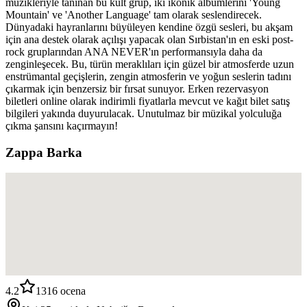
müzikleriyle tanınan bu kült grup, iki ikonik albümlerini 'Young
Mountain' ve 'Another Language' tam olarak seslendirecek.
Dünyadaki hayranlarını büyüleyen kendine özgü sesleri, bu akşam
için ana destek olarak açılışı yapacak olan Sırbistan'ın en eski post-
rock gruplarından ANA NEVER'ın performansıyla daha da
zenginleşecek. Bu, türün meraklıları için güzel bir atmosferde uzun
enstrümantal geçişlerin, zengin atmosferin ve yoğun seslerin tadını
çıkarmak için benzersiz bir fırsat sunuyor. Erken rezervasyon
biletleri online olarak indirimli fiyatlarla mevcut ve kağıt bilet satış
bilgileri yakında duyurulacak. Unutulmaz bir müzikal yolculuğa
çıkma şansını kaçırmayın!
Zappa Barka
4.2
1316
ocena