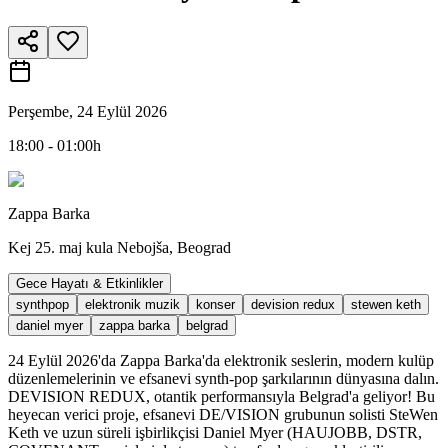
Perşembe, 24 Eylül 2026
18:00 - 01:00h
Zappa Barka
Kej 25. maj kula Nebojša, Beograd
Gece Hayatı & Etkinlikler
synthpop
elektronik muzik
konser
devision redux
stewen keth
daniel myer
zappa barka
belgrad
24 Eylül 2026'da Zappa Barka'da elektronik seslerin, modern kulüp
düzenlemelerinin ve efsanevi synth-pop şarkılarının dünyasına dalın.
DEVISION REDUX, otantik performansıyla Belgrad'a geliyor! Bu
heyecan verici proje, efsanevi DE/VISION grubunun solisti SteWen
Keth ve uzun süreli işbirlikçisi Daniel Myer (HAUJOBB, DSTR,