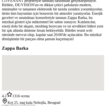
COVENANT projeleriyle tanınan) tarafından gerçekleştiriliyor.
Birlikte, DE/VISION'un en dikkat çekici şarkılarını modern,
minimalist ve tamamen elektronik bir tarzda yeniden yorumluyorlar,
türün tüm hayranları için benzersiz bir atmosfer yaratıyorlar. Enerjik
geceleri ve unutulmaz konserleriyle tanınan Zappa Barka, bu
müzikal gösteri için mükemmel bir sahne sunuyor. Katılımcılar,
enerji dolu bir akşam, moshing heyecanı ve en sevdikleri hitleri yeni
bir ışık altında dinleme fırsatı bekleyebilir. Biletler resmi web
sitesinde mevcut olup, kapılar saat 20:00'de açılacaktır. Bu müzikal
dönüşümün bir parçası olma şansını kaçırmayın!
Zappa Barka
4.2
1316
ocena
Kej 25. maj kula Nebojša, Beograd