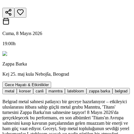
Cuma, 8 Mayıs 2026
19:00h
Zappa Barka
Kej 25. maj kula Nebojša, Beograd
Gece Hayatı & Etkinlikler
metal
konser
canli
manntra
latebloom
zappa barka
belgrad
Belgrad metal sahnesi patlayıcı bir geceye hazırlanıyor – etkileyici
uluslararası itibara sahip güçlü metal grubu Manntra, 'Titans'
turnesini Zappa Barka'nın sahnesine taşıyor! 8 Mayıs 2026'da
gerçekleşecek bu performans, en son albümleri 'Titans'ın Avrupa
sahnesini kasıp kavuran parçalarından gelen muazzam bir enerji ve
ham güç vaat ediyor. Geceyi, Sırp metal topluluğunun sevdiği yerel
kahramanlar Latebloom açacak ve nadir görülen bir atmosferi