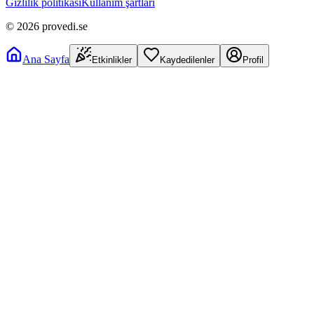
Gizlilik politikası
Kullanım şartları
©
2026
provedi.se
Ana Sayfa
Etkinlikler
Kaydedilenler
Profil