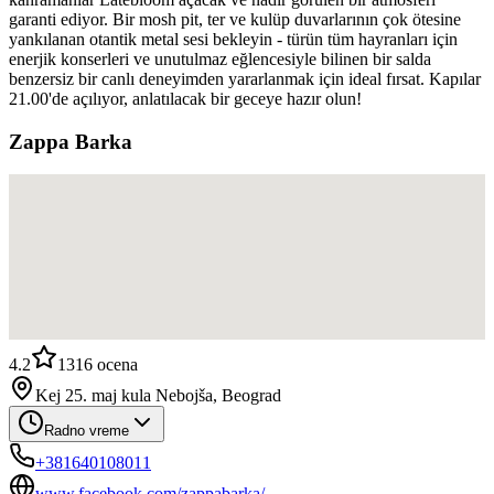
garanti ediyor. Bir mosh pit, ter ve kulüp duvarlarının çok ötesine
yankılanan otantik metal sesi bekleyin - türün tüm hayranları için
enerjik konserleri ve unutulmaz eğlencesiyle bilinen bir salda
benzersiz bir canlı deneyimden yararlanmak için ideal fırsat. Kapılar
21.00'de açılıyor, anlatılacak bir geceye hazır olun!
Zappa Barka
4.2
1316
ocena
Kej 25. maj kula Nebojša, Beograd
Radno vreme
+381640108011
www.facebook.com/zappabarka/