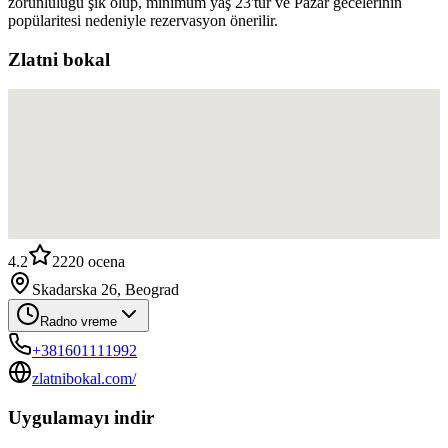
zorunluluğu şık olup, minimum yaş 23'tür ve Pazar gecelerinin
popülaritesi nedeniyle rezervasyon önerilir.
Zlatni bokal
4.2
2220
ocena
Skadarska 26, Beograd
Radno vreme
+381601111992
zlatnibokal.com/
Uygulamayı indir