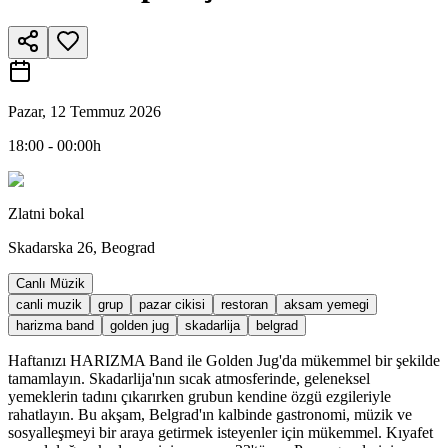
Pazar, 12 Temmuz 2026
18:00 - 00:00h
Zlatni bokal
Skadarska 26, Beograd
Canlı Müzik
canli muzik
grup
pazar cikisi
restoran
aksam yemegi
harizma band
golden jug
skadarlija
belgrad
Haftanızı HARIZMA Band ile Golden Jug'da mükemmel bir şekilde
tamamlayın. Skadarlija'nın sıcak atmosferinde, geleneksel
yemeklerin tadını çıkarırken grubun kendine özgü ezgileriyle
rahatlayın. Bu akşam, Belgrad'ın kalbinde gastronomi, müzik ve
sosyalleşmeyi bir araya getirmek isteyenler için mükemmel. Kıyafet